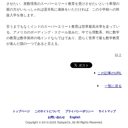
させたい、英数理系のスーパーエリート教育を受けさせたいという希望の
親の方がいらっしゃれば是非私に連絡をいただければ、この小学校への斡
旋入学を致します。
言うまでもなくインドのスーパーエリート教育は世界最高水準を走ってい
る。アメリカのボーディング・スクール並みだ。中でも理数系、特に数学
の教育は数学発祥の地インドならではであり、恐らく世界で最も数学教育
が進んだ国の一つであると言える。
以上
この記事のURL
一覧に戻る
トップページ
このサイトについて
プライバシーポリシー
サイトマップ
お問い合わせ
English
Copyright © 2010-2025 Salop&Co.,ltd All Rights Reserved.