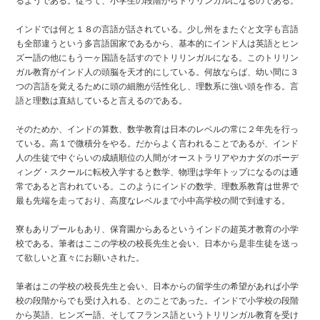
インドでは何と１８の言語が話されている。少し州をまたぐと文字も言語
も全部違うという多言語国家であるから、基本的にインド人は英語とヒン
ズー語の他にもう一ヶ国語を話すのでトリリンガルになる。このトリリン
ガル教育がインド人の頭脳を天才的にしている。何故ならば、幼い間に３
つの言語を覚えるために頭の細胞が活性化し、理数系に強い頭を作る。言
語と理数は直結していると言えるのである。
そのためか、インドの算数、数学教育は日本のレベルの常に２年先を行っ
ている。高１で微積分をやる。だからよく言われることであるが、インド
人の生徒で中ぐらいの成績順位の人間がオーストラリアやカナダのボーデ
ィング・スクールに転校入学すると数学、物理は学年トップになるのは通
常であると言われている。このようにインドの数学、理数系教育は世界で
最も先端を走っており、高度なレベルまで小中高学校の間で到達する。
寮もありプールもあり、保育園からあるというインドの超英才教育の小学
校である。筆者はここの学校の校長先生と会い、日本から是非生徒を送っ
て欲しいと直々にお願いされた。
筆者はこの学校の校長先生と会い、日本からの留学生の希望があれば小学
校の段階からでも受け入れる、とのことであった。インドで小学校の段階
から英語、ヒンズー語、そしてフランス語というトリリンガル教育を受け