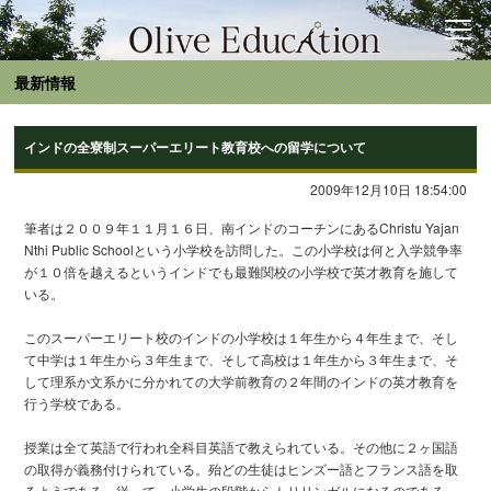
最新情報
インドの全寮制スーパーエリート教育校への留学について
2009年12月10日 18:54:00
筆者は２００９年１１月１６日、南インドのコーチンにあるChristu Yajan
Nthi Public Schoolという小学校を訪問した。この小学校は何と入学競争率
が１０倍を越えるというインドでも最難関校の小学校で英才教育を施して
いる。
このスーパーエリート校のインドの小学校は１年生から４年生まで、そし
て中学は１年生から３年生まで、そして高校は１年生から３年生まで、そ
して理系か文系かに分かれての大学前教育の２年間のインドの英才教育を
行う学校である。
授業は全て英語で行われ全科目英語で教えられている。その他に２ヶ国語
の取得が義務付けられている。殆どの生徒はヒンズー語とフランス語を取
るようである。従って、小学生の段階からトリリンガルになるのである。