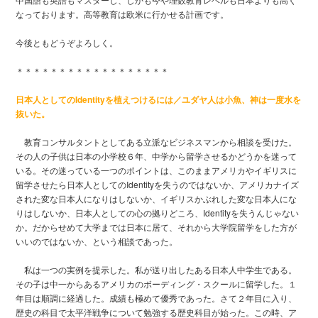
なっております。高等教育は欧米に行かせる計画です。
今後ともどうぞよろしく。
＊＊＊＊＊＊＊＊＊＊＊＊＊＊＊＊＊＊
日本人としてのIdentityを植えつけるには／ユダヤ人は小魚、神は一度水を
抜いた。
教育コンサルタントとしてある立派なビジネスマンから相談を受けた。
その人の子供は日本の小学校６年、中学から留学させるかどうかを迷って
いる。その迷っている一つのポイントは、このままアメリカやイギリスに
留学させたら日本人としてのIdentityを失うのではないか、アメリカナイズ
された変な日本人になりはしないか、イギリスかぶれした変な日本人にな
りはしないか、日本人としての心の拠りどころ、Identityを失うんじゃない
か。だからせめて大学までは日本に居て、それから大学院留学をした方が
いいのではないか、という相談であった。
私は一つの実例を提示した。私が送り出したある日本人中学生である。
その子は中一からあるアメリカのボーディング・スクールに留学した。１
年目は順調に経過した。成績も極めて優秀であった。さて２年目に入り、
歴史の科目で太平洋戦争について勉強する歴史科目が始った。この時、ア