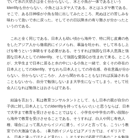
でいて水の大切さは全く分からないし、水と小魚が一体であるという
Identityも分からない。小魚とはユダヤ人である。水とはユダヤ教である。
そこで、ある日神様が小魚を陸に出してみたところ、死ぬほどの苦しみを
味わって急いで水に戻った。そしてその日以降水の有り難さが分かったと
いうのである。
これと全く同じである。日本人も幼い頃から海外で、特に同じ皮膚の色
をしたアジア人から徹底的にイジメられ、暴論を吐かれ、そして吊るし上
げを喰うという体験をする必要がある。そうすれば強固な日本人意識と強
固な日本人としてのIdentity、そして強固な愛国心が生まれて来る。ところ
が、大学生まで日本に居ると水の中にいる小魚と一緒で、全くその存在の
日本人としてのIdentity、すなわち日本人としての存在感、存在意義が分か
らない。分からないどころか、人から聞かれることもなければ反論される
こともないから、自分で勉強しないまま大学生になってしまう。そして社
会人になれば勉強とはおさらばである。
結論を言おう。私は教育コンサルタントとして、もし日本の親が自分の
子供に対し日本人としてのIdentityを持ってもらいたいと思うならば、日本
で大学まで教育を受けさせることではなく、小学生や中学生の早い段階か
ら海外で教育を受けさせることである。そうすれば、白人や同じ有色人
種、場合によって黒人からイジメに遭う。イジメと言っても、こういう教
室での大激論である。（暴力的イジメなどはアメリカでは、イギリスで
も、日本と違ってほとんど見ない。）そうすれば必死で日本のことを勉強