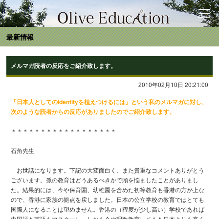
最新情報
メルマガ読者の反応をご紹介致します。
2010年02月10日 20:21:00
「日本人としてのIdentityを植えつけるには」という私のメルマガに対し、
次のような読者からの反応がありましたのでご紹介致します。
＊＊＊＊＊＊＊＊＊＊＊＊＊＊＊＊＊＊
石角先生
お世話になります。下記の大変面白く、また貴重なコメントありがとう
ございます。孫の教育はどうあるべきかで頭を悩ましたことがありまし
た。結果的には、今や保育園、幼稚園を含めた初等教育も香港の方が上な
ので、香港に家族の拠点を戻しました。日本の公立学校の教育ではとても
国際人になることは望めません。香港の（程度が少し高い）学校であれば
中国語も英語もマスターし、しかも今や理数教育レベルも日本よりも高く