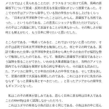
メリカではよく見られることだが、クラスを２つに分けて広島、長崎の原
爆投下について賛成・反対の意見を生徒が闘わすという授業であった。そ
こでその子はアジアから留学している別の学生から吊るし上げをくらっ
た。「日本が太平洋戦争でやったことはけしからん。原爆投下も当然であ
った。」というものである。この意見にショックを受けただけではなく、
その子はこの議論に対して反論することが出来なかった。その悔しさが如
何とも耐えがたく、もう日本に帰りたいと思いだした。
ところがである。一晩経ってみると、これではいけないと思ったのか、そ
の子は必死で日本太平洋戦争史を勉強しだした。何と中２の時である。英
語で書かれた分厚い太平洋戦争史を日本から来た中２の女の子が猛烈な勢
いで勉強しだしたのである。そして、徹底的に原爆投下が違法であるとい
う論陣を張ることができた。いわゆる大量虐殺論であり、当時のアメリカ
国内でもその議論を展開する良心的な学者がいた。その論文も読みだし
た。アメリカに留学して２年目の日本人の中学生である。そして意を決し
て、翌週の授業で大反論を展開したのである。これにはさすがに先生のみ
ならず「もっと原爆を落とすべきだった。」と言ったアジアからの留学生
もギャフンとなった。
私はこの子の将来が楽しみである。恐らく日本に居る時は日本人である
ことのIdentityは全く認識しなかっただろう。
これはユダヤの有名な小魚の話と全く同じである。小魚は水の中に住ん